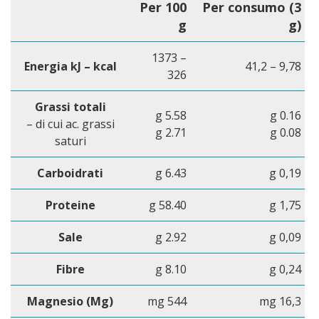
Per 100
Per consumo (3
g
g)
1373 –
Energia kJ – kcal
41,2 – 9,78
326
Grassi totali
g 5.58
g 0.16
– di cui ac. grassi
g 2.71
g 0.08
saturi
Carboidrati
g 6.43
g 0,19
Proteine
g 58.40
g 1,75
Sale
g 2.92
g 0,09
Fibre
g 8.10
g 0,24
Magnesio (Mg)
mg 544
mg 16,3