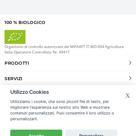
100 % BIOLOGICO
Organismo di controllo autorizzato dal MiPAAFT IT-BIO-004 Agricoltura
Italia Operatore Controllato: Nr. 49417
PRODOTTI
SERVIZI
Utilizzo Cookies
INFORMAZIONI
X
Utilizziamo i cookie, che sono piccoli file di testo, per
migliorare l'esperienza sul nostro sito Web e mostrare
contenuti personalizzati. Puoi consentire il loro utilizzo o
personalizzarli.
© 2026 COPYRIGHT
SALERA.
ALL RIGHTS RESERVED.
TERMINI E CONDIZIONI
COOKIE POLICY
PRIVACY POLICY
Accetta
Personalizza