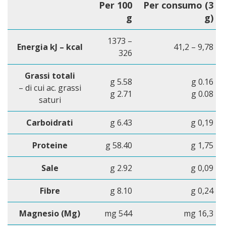
Per 100
Per consumo (3
g
g)
1373 –
Energia kJ – kcal
41,2 – 9,78
326
Grassi totali
g 5.58
g 0.16
– di cui ac. grassi
g 2.71
g 0.08
saturi
Carboidrati
g 6.43
g 0,19
Proteine
g 58.40
g 1,75
Sale
g 2.92
g 0,09
Fibre
g 8.10
g 0,24
Magnesio (Mg)
mg 544
mg 16,3