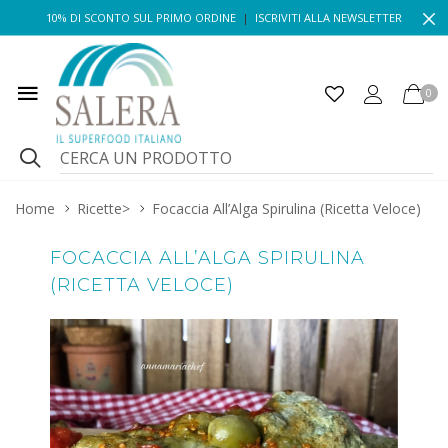
10% DI SCONTO SUL PRIMO ORDINE
|
ISCRIVITI ALLA NEWSLETTER
0
Home
Ricette
>
Focaccia All’Alga Spirulina (Ricetta Veloce)
FOCACCIA ALL’ALGA SPIRULINA
(RICETTA VELOCE)