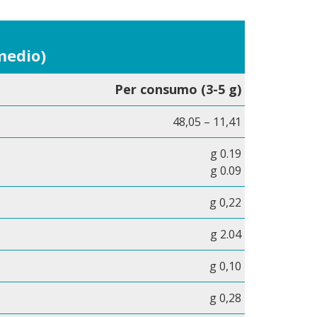
medio)
Per consumo (3-5 g)
48,05 – 11,41
g 0.19
g 0.09
g 0,22
g 2.04
g 0,10
g 0,28