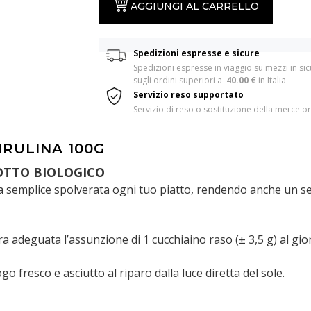
AGGIUNGI AL CARRELLO
Spedizioni espresse e sicure
Spedizioni espresse in viaggio su mezzi in sic
sugli ordini superiori a  
40.00 €
 in Italia 
Servizio reso supportato
Servizio di reso o sostituzione della merce or
IRULINA 100G
OTTO BIOLOGICO
una semplice spolverata ogni tuo piatto, rendendo anche un s
ra adeguata l’assunzione di 1 cucchiaino raso (± 3,5 g) al gior
go fresco e asciutto al riparo dalla luce diretta del sole.