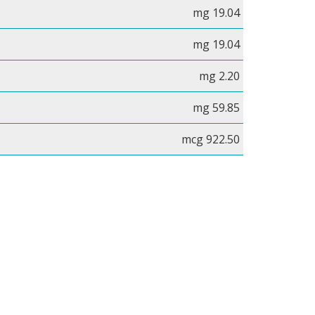
mg 19.04
mg 19.04
mg 2.20
mg 59.85
mcg 922.50