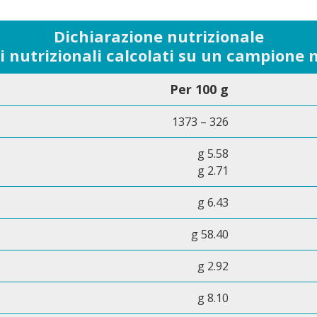
Dichiarazione nutrizionale
ri nutrizionali calcolati su un campione 
Per 100 g
1373 – 326
g 5.58
g 2.71
g 6.43
g 58.40
g 2.92
g 8.10