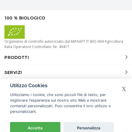
100 % BIOLOGICO
Organismo di controllo autorizzato dal MiPAAFT IT-BIO-004 Agricoltura
Italia Operatore Controllato: Nr. 49417
PRODOTTI
SERVIZI
Utilizzo Cookies
INFORMAZIONI
X
Utilizziamo i cookie, che sono piccoli file di testo, per
migliorare l'esperienza sul nostro sito Web e mostrare
contenuti personalizzati. Puoi consentire il loro utilizzo o
personalizzarli.
© 2026 COPYRIGHT
SALERA.
ALL RIGHTS RESERVED.
TERMINI E CONDIZIONI
COOKIE POLICY
PRIVACY POLICY
Accetta
Personalizza